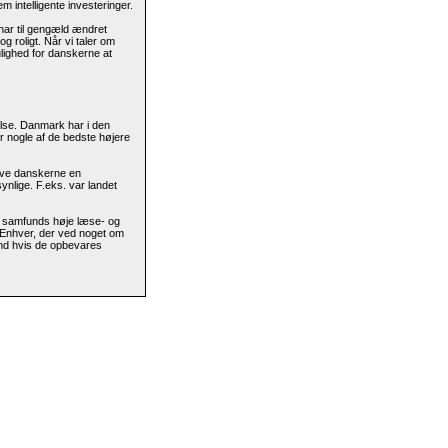
 intelligente investeringer.
 har til gengæld ændret
 og roligt. Når vi taler om
ulighed for danskerne at
else. Danmark har i den
r nogle af de bedste højere
ive danskerne en
ynlige. F.eks. var landet
ke samfunds høje læse- og
. Enhver, der ved noget om
end hvis de opbevares