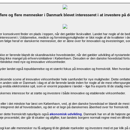
flere og flere mennesker i Danmark blevet interesseret i at investere på 
r konsekvent finder en plads i toppen, når det gælder livskvalitet. Landet har nogle af de beds
teresseret i. Uddannelse, medicin og forretningsmuligheder er blot nogle af de kvaliteter i de
. Som følge heraf er danskerne mennesker, der er åbne over for innovation og investeringer, som 
kke er førende blandt de skandinaviske hovedstæder, når det gælder udvikling af nystarted
 dog ikke mangel på erhvervsinitiativer i København. Desuden er den danske hovedstad forts
orbindelse med nye og innovative virksomheder.
 tilbyder landet også topuddannelse og et stærkt fokus på innovation og fremskridt. Men hvord
ksende scene af innovative virksomheder hele samfundet for nye muligheder. Dette omfatter 
n anden side er Danmark i dag et af de førende lande inden for nogle af de mest efterspurgt
og endda elektroniske spil, som er enormt populære i landet – lige fra esports til de stadig me
nskernes interesse for at støtte og investere i både innovative og etablerede virksomheder.
 eller i det mindste har læst om København, ved, at den danske hovedstad er blandt de mest
n integreret del af hovedstaden, og det er et tegn på danskernes åbenhed over for fremskridt.
er dette fremskridt naturligvis også
økonomisk udvikling
. Danmark har en af de højeste g
e procentdel, der går til skatter og afgifter, kan landets borgere normalt regne med en tilfreds
i kan alle mennesker nu få adgang til de globale markeder og investere med et par klik på d