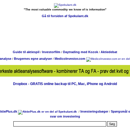
"The most valuable commodity we know of is information"
Gå til forsiden af Spekulant.dk
Guide til aktiespil
Investorfilm
Daytrading med Kozok
Aktiedebat
/
/
/
eanalyse
Brugernes egne analyser
MedicoInvestor.com
/
/
Dropbox - GRATIS online backup til PC, Mac, iPhone og Android
ktiePlus.dk
Investeringsbøger
Spørgsmål 
/
/
svar om investering