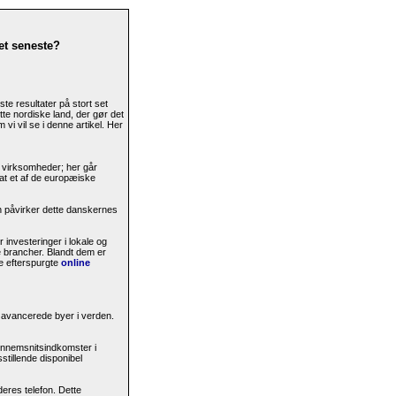
det seneste?
te resultater på stort set
tte nordiske land, der gør det
vi vil se i denne artikel. Her
e virksomheder; her går
at et af de europæiske
an påvirker dette danskernes
investeringer i lokale og
e brancher. Blandt dem er
re efterspurgte
online
 avancerede byer i verden.
ennemsnitsindkomster i
stillende disponibel
eres telefon. Dette