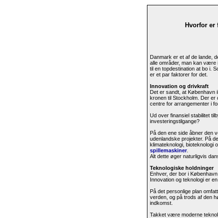
Hvorfor er 
Danmark er et af de lande, de
alle områder, man kan være in
til en topdestination at bo i
er et par faktorer for det.
Innovation og drivkraft
Det er sandt, at København i
kronen til Stockholm. Der er
centre for arrangementer i f
Ud over finansiel stabilitet
investeringstilgange?
På den ene side åbner den vo
udenlandske projekter. På de
klimateknologi, bioteknologi 
spillemaskiner
.
Alt dette øger naturligvis da
Teknologiske holdninger
Enhver, der bor i København
Innovation og teknologi er e
På det personlige plan omfatt
verden, og på trods af den høj
indkomst.
Takket være moderne teknolog