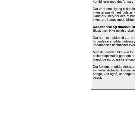
kombineret med det førnævnte
Det er denne tilgang til detai
investeringsklimaet fuldstænd
Danmark, betyder det, at kom
investere i langsigtede kilder 
Uddannelse og finansiel k
Sidst, men ikke mindst, skal 
Det har i et stykke tid være
forbindelse et uddannelsessys
uddannelsesinstitutioner i ve
Men det gælder ikke kun for
helhedsoplevelse gennem hele 
blandt de europæiske økonomi
Det faktum, at uddannelse, s
skrivefærdigheder. Denne læs
penge, ved også, at penge ha
passivt.