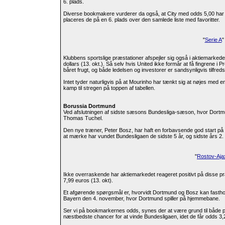
6. plads.
Diverse bookmakere vurderer da også, at City med odds 5,00 har
placeres de på en 6. plads over den samlede liste med favoritter.
"
Serie A
"
Klubbens sportslige præstationer afspejler sig også i aktiemarkedet,
dollars (13. okt.). Så selv hvis United ikke formår at få fingrene i
båret frugt, og både ledelsen og investorer er sandsynligvis tilfreds
Intet tyder naturligvis på at Mourinho har tænkt sig at nøjes med en
kamp til stregen på toppen af tabellen.
Borussia Dortmund
Ved afslutningen af sidste sæsons Bundesliga-sæson, hvor Dortmun
Thomas Tuchel.
Den nye træner, Peter Bosz, har haft en forbavsende god start 
at mærke har vundet Bundesligaen de sidste 5 år, og sidste års 2. 
"
Rostov-Aja
Ikke overraskende har aktiemarkedet reageret positivt på disse pr
7,99 euros (13. okt).
Et afgørende spørgsmål er, hvorvidt Dortmund og Bosz kan fastho
Bayern den 4. november, hvor Dortmund spiller på hjemmebane.
Ser vi på bookmarkernes odds, synes der at være grund til både po
næstbedste chancer for at vinde Bundesligaen, idet de får odds 