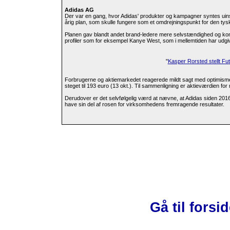
Adidas AG
Der var en gang, hvor Adidas' produkter og kampagner syntes uins
årig plan, som skulle fungere som et omdrejningspunkt for den ty
Planen gav blandt andet brand-ledere mere selvstændighed og kont
profiler som for eksempel Kanye West, som i mellemtiden har udgi
"
Kasper Rorsted stellt Fut
Forbrugerne og aktiemarkedet reagerede mildt sagt med optimisme, 
steget til 193 euro (13 okt.). Til sammenligning er aktieværdien for r
Derudover er det selvfølgelig værd at nævne, at Adidas siden 2016
have sin del af rosen for virksomhedens fremragende resultater.
Gå til forsi