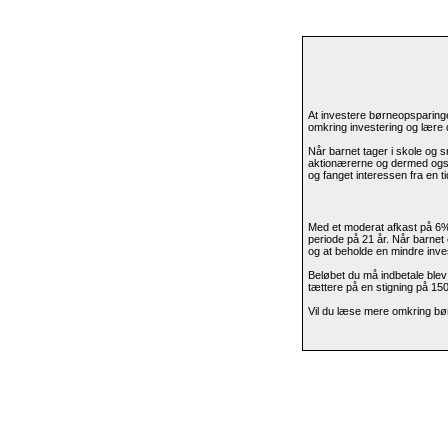
At investere børneopsparinge
omkring investering og lære de
Når barnet tager i skole og s
aktionærerne og dermed også 
og fanget interessen fra en tid
Med et moderat afkast på 6% 
periode på 21 år. Når barnet 
og at beholde en mindre inve
Beløbet du må indbetale blev i
tættere på en stigning på 150
Vil du læse mere omkring b