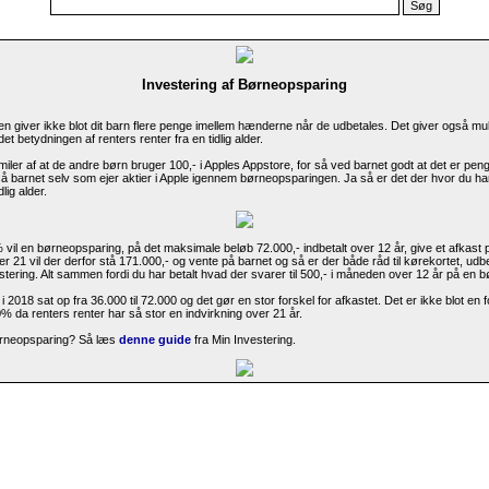
Investering af Børneopsparing
n giver ikke blot dit barn flere penge imellem hænderne når de udbetales. Det giver også muli
t betydningen af renters renter fra en tidlig alder.
miler af at de andre børn bruger 100,- i Apples Appstore, for så ved barnet godt at det er pen
barnet selv som ejer aktier i Apple igennem børneopsparingen. Ja så er det der hvor du har
lig alder.
vil en børneopsparing, på det maksimale beløb 72.000,- indbetalt over 12 år, give et afkast 
er 21 vil der derfor stå 171.000,- og vente på barnet og så er der både råd til kørekortet, udbe
stering. Alt sammen fordi du har betalt hvad der svarer til 500,- i måneden over 12 år på en 
 2018 sat op fra 36.000 til 72.000 og det gør en stor forskel for afkastet. Det er ikke blot en 
% da renters renter har så stor en indvirkning over 21 år.
ørneopsparing? Så læs
denne guide
fra Min Investering.