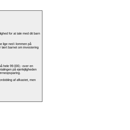
ghed for at tale med dit barn
ge lige ned i lommen på
 lært barnet om investering
på hele 99.000,- over en
talingen på ejerlejligheden
børneopsparing.
fordobling af afkastet, men