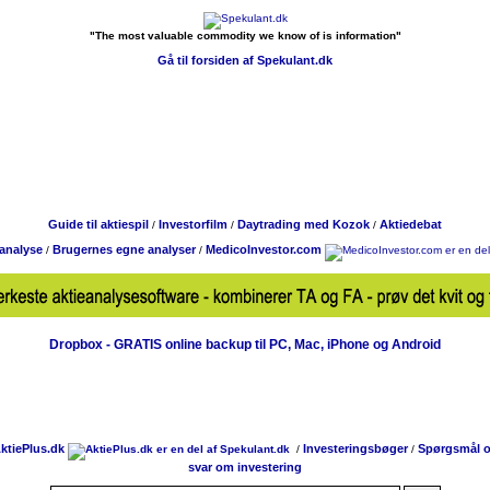
"The most valuable commodity we know of is information"
Gå til forsiden af Spekulant.dk
Guide til aktiespil
Investorfilm
Daytrading med Kozok
Aktiedebat
/
/
/
eanalyse
Brugernes egne analyser
MedicoInvestor.com
/
/
Dropbox - GRATIS online backup til PC, Mac, iPhone og Android
ktiePlus.dk
Investeringsbøger
Spørgsmål 
/
/
svar om investering